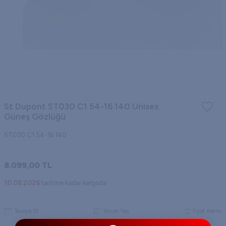
St Dupont ST030 C1 54-16 140 Unisex
Güneş Gözlüğü
ST030 C1 54-16 140
8.099,00
TL
10.08.2026
tarihine kadar kargoda
Tavsiye Et
Yorum Yap
Fiyat Alarmı