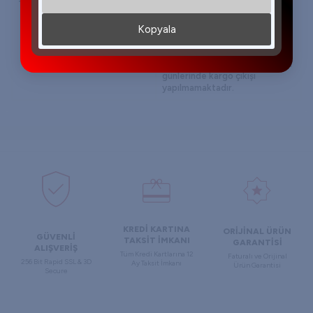
Teslimat Bilgisi
16:00'a kadar verilen
siparişleriniz aynı gün
Kopyala
kargoya verilmektedir.
Cumartesi günleri 11:00'a
kadar kargo çıkışı
yapılmaktadır.
Bayram ve tatil
günlerinde kargo çıkışı
yapılmamaktadır.
KREDİ KARTINA
ORİJİNAL ÜRÜN
GÜVENLİ
TAKSİT İMKANI
GARANTİSİ
ALIŞVERİŞ
Tüm Kredi Kartlarına 12
Faturalı ve Orijinal
256 Bit Rapid SSL & 3D
Ay Taksit İmkanı
Ürün Garantisi
Secure