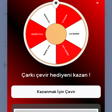
×
ÜRÜN AÇIKLAMASI
ÖDEME SEÇENEKLERI
YORUMLAR
TAVSIYE ET
• Model: ST030 C1 54-16 140
• Çerçeve Malzemesi: Plastik
• Çerçeve Rengi: Siyah
• Cam Rengi: Siyah
%100 Orijinal güneş gözlüğünüz, orijinal kutusu içerisinde tüm aksesuarları
ile kontrol edilerek gönderilmektedir. 2 Yıl Resmi Üretici Garantilidir.
Çarkı çevir hediyeni kazan !
Garanti Bilgisi
Tüm ürünlerimiz 24 ay boyunca
Kazanmak İçin Çevir
garanti kapsamındadır. Orijinal
kutusunda ve garanti
belgesiyle birlikte gönderim
yapılmaktadır.