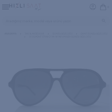
0
ANASAYFA
TAKI & AKSESUAR
GÜNEŞ GÖZLÜĞÜ
GANT GÜNEŞ GÖZLÜĞÜ
ST DUPONT ST030 C1 54-16 140 UNISEX GÜNEŞ GÖZLÜĞÜ