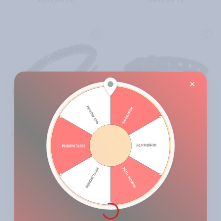
3.699,00
TL
5.999,00
TL
×
A|X Armani Exchange Erkek Siyah
Armani Exchange Erkek Deri
Yarı Değerli Taşlı Bileklik,
Sürgülü, Katlanır veya Düğmeli
AXG0056001
Kapanışlı Bileklik
2.290,75
TL
1.452,99
TL