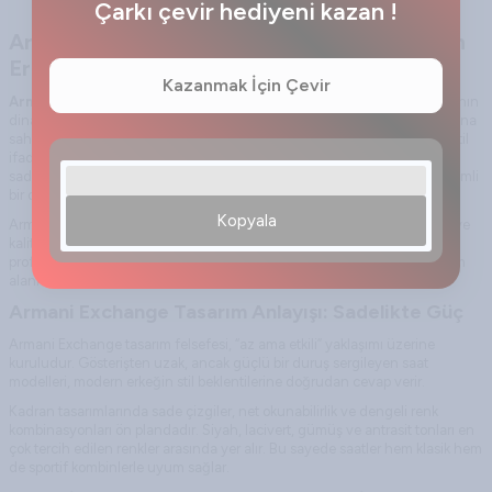
Çarkı çevir hediyeni kazan !
Armani Exchange Erkek Kol Saatleri: Modern
Erkeğin Stil İmzası
Kazanmak İçin Çevir
Armani Exchange erkek kol saati
koleksiyonu, modern şehir yaşamının
dinamizmini, İtalyan moda estetiğiyle birleştiren özel bir tasarım anlayışına
sahiptir. Sadece zamanı göstermek için değil, aynı zamanda güçlü bir stil
ifadesi oluşturmak için tasarlanmıştır. Günümüz erkekleri için saat, artık
sadece bir aksesuar değil; karakter, duruş ve yaşam tarzını yansıtan önemli
bir detaydır.
Kopyala
Armani Exchange erkek saatleri, minimal çizgiler, dikkat çekici detaylar ve
kaliteli malzeme kullanımı ile her ortamda fark yaratır. İş hayatında
profesyonel bir görünümden günlük şehir stiline kadar geniş bir kullanım
alanı sunar.
Armani Exchange Tasarım Anlayışı: Sadelikte Güç
Armani Exchange tasarım felsefesi, “az ama etkili” yaklaşımı üzerine
kuruludur. Gösterişten uzak, ancak güçlü bir duruş sergileyen saat
modelleri, modern erkeğin stil beklentilerine doğrudan cevap verir.
Kadran tasarımlarında sade çizgiler, net okunabilirlik ve dengeli renk
kombinasyonları ön plandadır. Siyah, lacivert, gümüş ve antrasit tonları en
çok tercih edilen renkler arasında yer alır. Bu sayede saatler hem klasik hem
de sportif kombinlerle uyum sağlar.