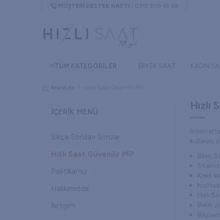
MÜŞTERI DESTEK HATTI :
0212 909 45 89
TÜM KATEGORILER
ERKEK SAAT
KADIN S
Anasayfa
Hızlı Saat Güvenilir Mi?
Hızlı 
İÇERIK MENÜ
İnternette
Sıkça Sorulan Sorular
kullanıcı 
Hızlı Saat Güvenilir Mi?
Bilim, 
Sitemizd
Politikamız
Kredi ka
hizlisa
Hakkımızda
Hızlı Sa
Belirli 
İletişim
Bilgiler