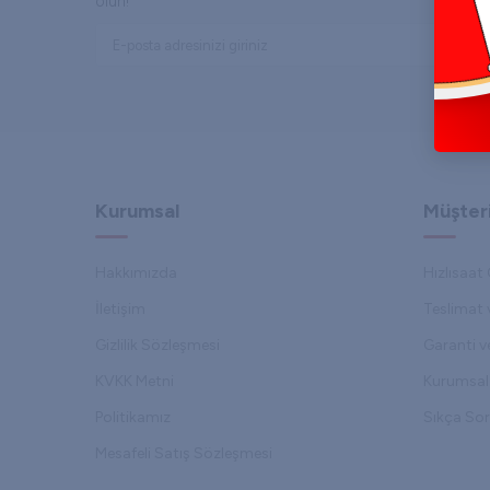
olun!
Kurumsal
Müşteri
Hakkımızda
Hızlısaat 
İletişim
Teslimat 
Gizlilik Sözleşmesi
Garanti ve
KVKK Metni
Kurumsal 
Politikamız
Sıkça Sor
Mesafeli Satış Sözleşmesi