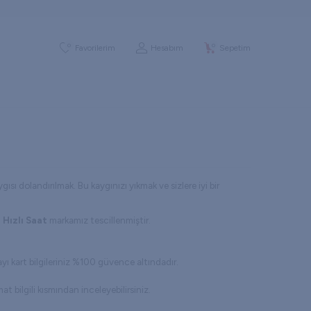
0
0
Favorilerim
Hesabım
Sepetim
ı dolandırılmak. Bu kaygınızı yıkmak ve sizlere iyi bir
n
Hızlı Saat
markamız tescillenmiştir.
ı kart bilgileriniz %100 güvence altındadır.
at bilgili kısmından inceleyebilirsiniz.