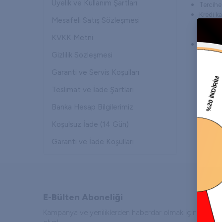
Üyelik ve Kullanım Şartları
Tercihe
Kredi ka
Mesafeli Satış Sözleşmesi
maksimu
edilmekt
KVKK Metni
Detaylı 
0212 90
Gizlilik Sözleşmesi
ulaşabili
Garanti ve Servis Koşulları
Teslimat ve İade Şartları
Banka Hesap Bilgilerimiz
Koşulsuz İade (14 Gün)
Garanti ve İade Koşulları
E-Bülten Aboneliği
Kampanya ve yeniliklerden haberdar olmak için e-bült