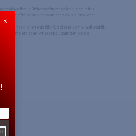
n bankaya iletilir. Bizim tarafımızdan iade işlemleriniz
üresine göre paranız hesabınıza veya kartınıza iade
×
tek üzerinden, dilerseniz bilgi@hizlisaat.com'a mail atabilir,
780 59 18 numaramızdan WhatsApp üzerinden bizlere
!
la