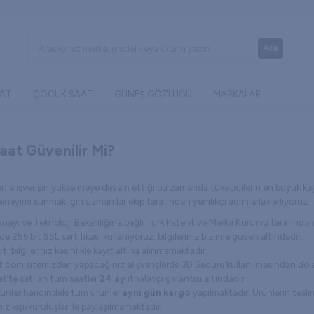
Ara
AAT
ÇOCUK SAAT
GÜNEŞ GÖZLÜĞÜ
MARKALAR
Saat Güvenilir Mi?
n alışverişin yükselmeye devam ettiği bu zamanda tüketicilerin en büyük kaygıs
deneyimi sunmak için uzman bir ekip tarafından yenilikçi adımlarla ilerliyoruz.
Sanayi ve Teknoloji Bakanlığına bağlı Türk Patent ve Marka Kurumu tarafında
e 256 bit SSL sertifikası kullanıyoruz, bilgileriniz bizimle güven altındadır.
rtı bilgileriniz kesinlikle kayıt altına alınmamaktadır.
at.com sitemizden yapacağınız alışverişlerde 3D Secure kullanılmasından dolay
at’te satılan tüm saatler
24 ay
ithalatçı garantisi altındadır.
ürünler haricindeki tüm ürünler
aynı gün kargo
yapılmaktadır. Ürünlerin teslim
iniz kişi/kuruluşlar ile paylaşılmamaktadır.