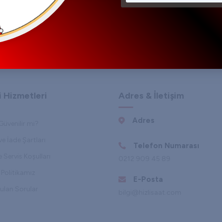
KAYIT OL
 Hizmetleri
Adres & İletişim
Adres
Güvenilir mi?
ve İade Şartları
Telefon Numarası
 Servis Koşulları
0212 909 45 89
Politikamız
E-Posta
ulan Sorular
bilgi@hizlisaat.com