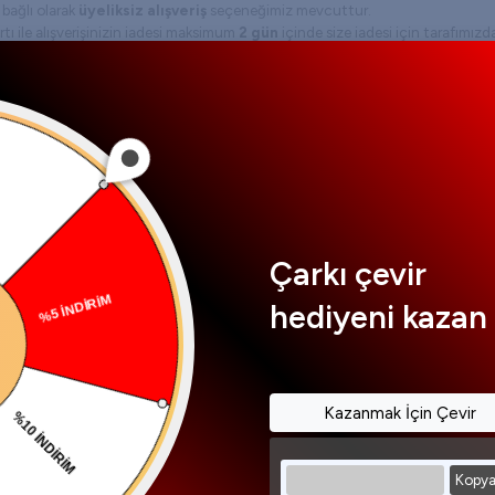
 bağlı olarak
üyeliksiz alışveriş
seçeneğimiz mevcuttur.
rtı ile alışverişinizin iadesi maksimum
2 gün
içinde size iadesi için tarafımızda
m 2 gün içinde tamamlanmış olacaktır. Bu aşamadan sonra bankanızın iade s
edir. Havale ile alışverişinizin iadesi ise Cuma günleri yapılmaktadır.
bilgi almak için hafta içi 08:30 - 18:00 arası müşteri hizmetlerimize canlı des
9 45 89 arayarak müşteri hizmetleri yetkilisi ile görüşebilir ya da 0541 
rsiniz.
Çarkı çevir
hediyeni kazan 
Kazanmak İçin Çevir
enimize abone
Kopya