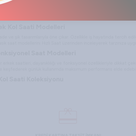
 farklı kullanım alanlarına ve stil beklentilerine göre çeşitlenir. Hız
olayca ulaşabilirsiniz.
ek Kol Saati Modelleri
, sade ve şık tasarımlarıyla öne çıkar. Özellikle iş hayatında tercih
lasik saat modellerini Hızlı Saat üzerinden inceleyerek tarzınıza uyg
onksiyonel Saat Modelleri
erkek saatleri, dayanıklılığı ve fonksiyonel özellikleriyle dikkat çek
t ile keşfederek günlük kullanımda maksimum performans elde edebili
 Kol Saati Koleksiyonu
, üst segment ürünler arasında yer alır. Özel günlerde ve iş hayatınd
yer alan lüks saat modellerini inceleyerek stilinizi güçlendirebilirsini
ikkat Edilmesi Gerekenler
ım hem de stil uyumu açısından büyük önem taşır. Saat seçimi yapar
a özel günler için farklı modeller tercih edilmelidir.
KREDİ KARTINA TAKSİT İMKANI