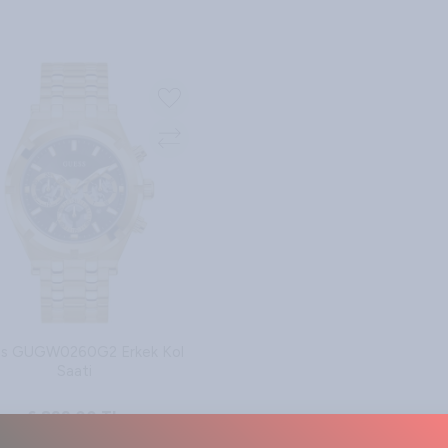
Sepete Ekle
Sepete Ekle
s GUGW0260G2 Erkek Kol
Saati
6.899,00
TL