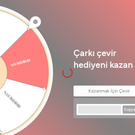
Sepete Ekle
Çarkı çevir
hediyeni kazan 
l Saati Modelleri ve Fiyatları
amamlayan En Şık ve Orijinal Modell
Kazanmak İçin Çevir
suarları arasında yer alır. Günlük kombinlerden iş hayatına, özel dav
 fonksiyonellik sunar. Hızlı Saat güvencesiyle sunulan
erkek saat m
Kopya
kolay. Klasik, spor ve modern tasarımlardan oluşan erkek saatleri 
 ürün seçenekleriyle Hızlı Saat, saat alışverişinizi güvenli ve keyifli hal
ik, Spor ve Lüks Saat Seçenekleri