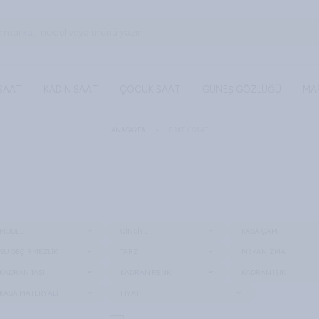
 SAAT
KADIN SAAT
ÇOCUK SAAT
GÜNEŞ GÖZLÜĞÜ
MA
ANASAYFA
ERKEK SAAT
MODEL
CINSIYET
KASA ÇAPI
SU GEÇIRMEZLIK
TARZ
MEKANIZMA
KADRAN TAŞI
KADRAN RENK
KADRAN IŞIK
KASA MATERYALI
FIYAT