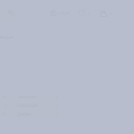
0
ÜYELİK
0
RKALAR
KASA RENGI
CAM ÖZELLIK
GARANTI