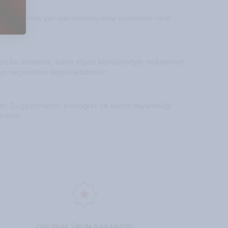
lı Saat üzerinde yer alan koleksiyonlar sayesinde hem
 edilen bu modeller, takım elbise kombinleriyle mükemmel
un seçenekleri keşfedebilirsiniz.
er. Su geçirmezlik, kronograf ve darbe dayanıklılığı
rsiniz.
a fark yaratmak isteyenler için ideal olan bu modeller,
z.
ken aşağıdaki kriterleri göz önünde bulundurmanız
ORİJİNAL ÜRÜN GARANTİSİ