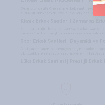
Geniş ürün çeşitliliğine sahip
erkek saat modelleri
,
günlük kullanım hem de özel günler için ideal saatlere k
Klasik Erkek Saatleri | Zamansız Erk
Zamansız şıklığın temsilcisi olan klasik erkek saatleri
uyum sağlar. Deri kayışlı ve ince kasa yapısına sahip k
Spor Erkek Saatleri | Dayanıklı ve F
Aktif yaşam tarzını benimseyenler için tasarlanan spor 
gibi özelliklere sahip spor saat modellerini Hızlı Saa
Lüks Erkek Saatleri | Prestijli Erkek
Prestij ve kaliteyi bir arada sunan lüks erkek saatleri
şıklığı bir üst seviyeye taşır. Hızlı Saat koleksiyonunda 
Erkek Kol Saati Seçerken D
Doğru erkek kol saati seçimi, hem uzun süreli kullan
önerilir:
Kullanım amacı:
Günlük kullanım, spor aktiviteleri vey