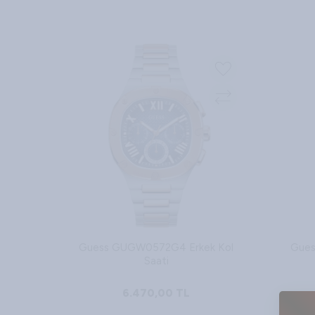
Sepete Ekle
Guess GUGW0572G4 Erkek Kol
Gues
Saati
6.470,00
TL