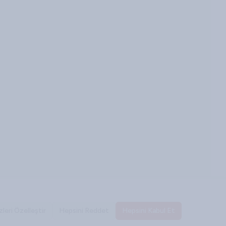
u avantajlardan yararlanabilirsiniz:
r. Orijinal ürün garantisi, uygun fiyat seçenekleri ve
m de özel anlarınızı daha etkileyici hale getirir. Geniş
leri Özelleştir
Hepsini Reddet
Hepsini Kabul Et