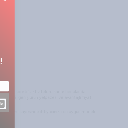
!
er
etlerden sportif aktivitelere kadar her alanda
odelleri
, geniş ürün yelpazesi ve avantajlı fiyat
la
koleksiyonu sayesinde ihtiyacınıza en uygun modeli
e getirir.