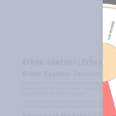
Sepete Ekle
Erkek Saatleri | Erkek Ko
Erkek Saatleri: Tarzınızı T
Erkek saatleri, stil sahibi erkeklerin vazgeçilmez akse
kullanılan erkek kol saati modelleri, hem şıklık hem de
seçenekleri ile her tarza hitap eder.
Tarzınızı yansıtan doğru saati seçmek artık çok daha 
hızlıca bulabilirsiniz. Uygun fiyatlı, orijinal ve garantili
Erkek Saat Modelleri | Klas