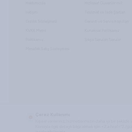
Online alışveriş, erkek saatleri satın alırken büyük kol
Hakkımızda
Hızlısaat Güvenilir mi?
Geniş ürün çeşitliliği
İletişim
Teslimat ve İade Şartları
Kolay fiyat karşılaştırma imkanı
Kampanya ve indirim fırsatları
Gizlilik Sözleşmesi
Garanti ve Servis Koşulları
Hızlı ve güvenli alışveriş deneyimi
KVKK Metni
Kurumsal Politikamız
Neden Orijinal Erkek Saatler
Politikamız
Sıkça Sorulan Sorular
Hızlı Saat
, orijinal erkek saatleri kategorisinde sund
Mesafeli Satış Sözleşmesi
farklı tarzlara hitap eden modeller sayesinde aradığını
Sonuç: Erkek Saatleri ile Ta
Erkek saatleri
, stilinizi tamamlayan en güçlü aksesuar
erkek saat modelleri arasından tarzınıza uygun olanı seç
Hızlı Saat ile kaliteli, şık ve uygun fiyatlı saat modeller
Çerez Kullanımı
Kişisel verileriniz, hizmetlerimizin daha iyi bir şekil
Konuyla ilgili detaylı bilgi almak için <2;a href="2;/gi
inceleyebilirsiniz.