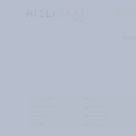
ERKEK
KATEGORILER
MARKA
KORDON RENGI
KORDON TIPI
KASA ŞEKLI
KASA KALINLIK
ALARM
KADRAN TIPI