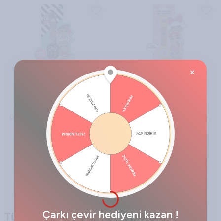
×
Miniflak LOL Surprise! Lisanslı
Miniflak LOL Surprise! lisanslı
OMG5089 Pembe-Mavi Çocuk Kol
LOL7519 Pembe-Mavi Çocuk Kol
Saati
Saati
630,00
TL
630,00
TL
Çarkı çevir hediyeni kazan !
Tüm Çocuk Saatleri | Dayanıklı,