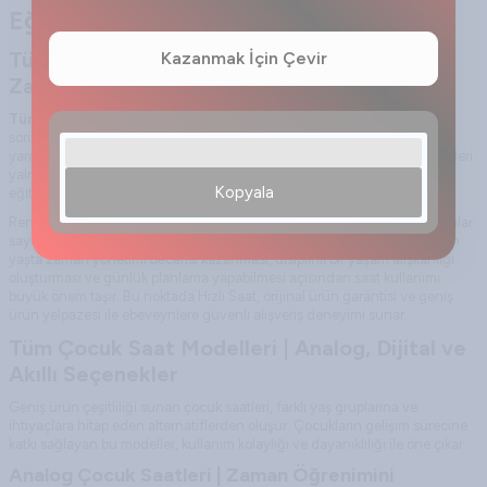
Eğlenceli ve Eğitici Saat Modelleri
Tüm Çocuk Saatleri: Eğitici ve Eğlenceli
Kazanmak İçin Çevir
Zaman Öğretici Modeller
Tüm Çocuk Saatleri
, çocukların zamanı öğrenmesini kolaylaştıran,
sorumluluk bilinci kazandıran ve günlük yaşamlarını planlamalarına
yardımcı olan en önemli aksesuarlardan biridir. Günümüzde çocuk saatleri
yalnızca zamanı gösteren basit bir araç olmaktan çıkmış, aynı zamanda
Kopyala
eğitici ve gelişim destekleyici bir ürün haline gelmiştir.
Renkli tasarımlar, dayanıklı materyaller ve çocuklara özel ergonomik yapılar
sayesinde bu saatler hem eğlenceli hem de öğreticidir. Çocukların erken
yaşta zaman yönetimi becerisi kazanması, disiplinli bir yaşam alışkanlığı
oluşturması ve günlük planlama yapabilmesi açısından saat kullanımı
büyük önem taşır. Bu noktada Hızlı Saat, orijinal ürün garantisi ve geniş
ürün yelpazesi ile ebeveynlere güvenli alışveriş deneyimi sunar.
Tüm Çocuk Saat Modelleri | Analog, Dijital ve
Akıllı Seçenekler
Geniş ürün çeşitliliği sunan
çocuk saatleri
, farklı yaş gruplarına ve
ihtiyaçlara hitap eden alternatiflerden oluşur. Çocukların gelişim sürecine
katkı sağlayan bu modeller, kullanım kolaylığı ve dayanıklılığı ile öne çıkar.
Analog Çocuk Saatleri | Zaman Öğrenimini