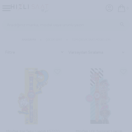
0
ANASAYFA
ÇOCUK SAAT
TÜM ÇOCUK SAAT MODELLERI
Filtre
Miniflak Kral Şakir Lisanslı KS7220
Miniflak LOL Surprise! Lisanslı