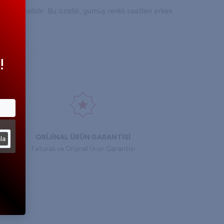
mbinlenebilir. Bu özellik, gümüş renkli saatleri erkek
esyonel bir görünüm sunarken jean pantolon ve basic
!
sezon trendlerinden etkilenmeyen zamansız
tif modellerle daha dinamik bir karakter de
ORİJİNAL ÜRÜN GARANTİSİ
la
Faturalı ve Orijinal Ürün Garantisi
apıları ve klasik tasarımları sayesinde iş hayatında
 alternatifler sunmaktadır. Özellikle ofis