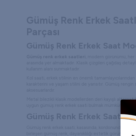
Gümüş Renk Erkek Saatle
Parçası
Gümüş Renk Erkek Saat Mode
Gümüş renk erkek saatleri
, modern görünümü, her k
arasında yer almaktadır. Klasik çizgileri çağdaş detay
kullanım alanı sunmaktadır.
Kol saati, erkek stilinin en önemli tamamlayıcılarından
karakterini ve yaşam stilini de yansıtır. Gümüş reng
aksesuarlardır.
Metal bilezikli klasik modellerden deri kayışlı altern
uygun gümüş renk erkek saati bulmak mümkündür.
Gümüş Renk Erkek Saati Ne
Gümüş renk erkek saati; kasasında, kordonunda veya kad
birleşen gümüş renk, dayanıklılığı estetik görünümle bir 