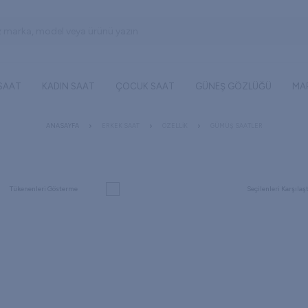
 SAAT
KADIN SAAT
ÇOCUK SAAT
GÜNEŞ GÖZLÜĞÜ
MA
ANASAYFA
ERKEK SAAT
ÖZELLIK
GÜMÜŞ SAATLER
Tükenenleri Gösterme
Seçilenleri Karşılaşt