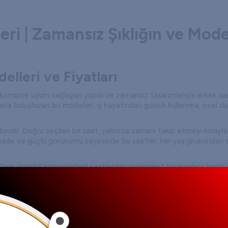
ri | Zamansız Şıklığın ve Mod
lleri ve Fiyatları
ombine uyum sağlayan yapısı ve zamansız tasarımlarıyla erkek saat
larla buluşturan bu modeller, iş hayatından günlük kullanıma, özel 
 biridir. Doğru seçilen bir saat, yalnızca zamanı takip etmeyi kolayla
in sade ve güçlü görünümü sayesinde bu saatler, her yaş grubundan
atiflere, sportif kronometreli saatlerden minimalist tasarımlara kad
dir?
ran detaylarında gümüş tonlarının kullanıldığı erkek kol saati mode
araya getirerek uzun yıllar kullanılabilecek kaliteli saatler ortaya çı