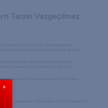
ern Tarzın Vazgeçilmez
 modasının en çok tercih edilen kategorileri
davetlerden hafta sonu kombinlerine kadar geniş bir
ştırmakla kalmaz; aynı zamanda kişinin tarzını,
 erkeğin güvenle tercih edebileceği zamansız
ar uzanan geniş ürün yelpazesi sayesinde her tarza
×
lleridir. Paslanmaz çelik kasalar ve metal bileziklerle
karır.