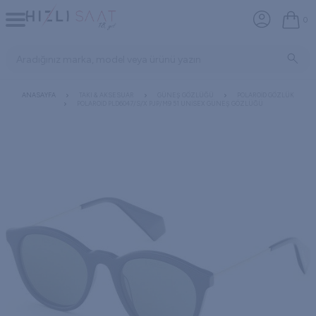
0
ANASAYFA
TAKI & AKSESUAR
GÜNEŞ GÖZLÜĞÜ
POLAROID GÖZLÜK
POLAROID PLD6047/S/X PJP/M9 51 UNISEX GÜNEŞ GÖZLÜĞÜ