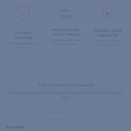
KREDİ KARTINA
ORİJİNAL ÜRÜN
GÜVENLİ
TAKSİT İMKANI
GARANTİSİ
ALIŞVERİŞ
Tüm Kredi Kartlarına 12
Faturalı ve Orijinal
256 Bit Rapid SSL & 3D
Ay Taksit İmkanı
Ürün Garantisi
Secure
E-Bülten Üyelik Kaydı Yaptırın!
Kampanya ve yeniliklerden haberdar olmak için e-bültenimize kayıt
olun.
Kurumsal