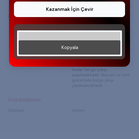
Kazanmak İçin Çevir
Garanti Bilgisi
Tüm ürünlerimiz 24 ay boyunca
garanti kapsamındadır. Orijinal
kutusunda ve garanti
belgesiyle birlikte gönderim
yapılmaktadır.
Kopyala
Teslimat Bilgisi
16:00'a kadar verilen
siparişleriniz aynı gün
kargoya verilmektedir.
Cumartesi günleri 11:00'a
kadar kargo çıkışı
yapılmaktadır.
Bayram ve tatil
günlerinde kargo çıkışı
yapılmamaktadır.
Ürün Açıklaması
Cinsiyet
Unisex