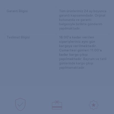
Garanti Bilgisi
Tüm ürünlerimiz 24 ay boyunca
garanti kapsamındadır. Orijinal
kutusunda ve garanti
belgesiyle birlikte gönderim
yapılmaktadır.
Teslimat Bilgisi
16:00'a kadar verilen
siparişleriniz aynı gün
kargoya verilmektedir.
Cumartesi günleri 11:00'a
kadar kargo çıkışı
yapılmaktadır.
Bayram ve tatil
günlerinde kargo çıkışı
yapılmamaktadır.