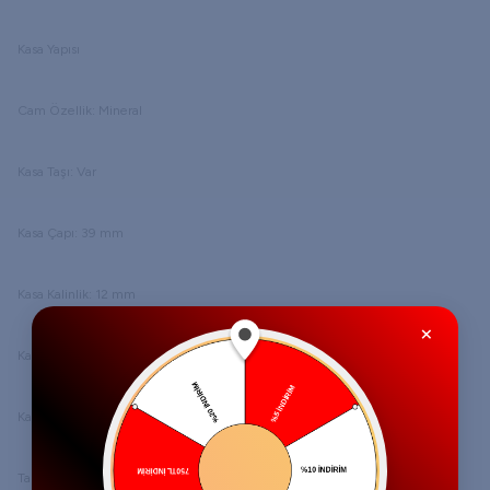
Kasa Yapısı
Cam Özellik: Mineral
Kasa Taşı: Var
Kasa Çapı: 39 mm
Kasa Kalinlik: 12 mm
×
Kasa Renk: Altın Rengi
Kasa Şekli: Yuvarlak
Tarz: Klasik Saatler