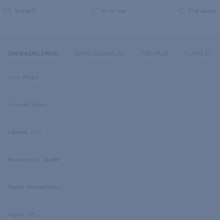
Tavsiye Et
Yorum Yap
Fiyat Alarmı
ÜRÜN AÇIKLAMASI
ÖDEME SEÇENEKLERI
YORUMLAR
TAVSIYE ET
Ürün Bilgisi
Cinsiyet: Kadın
Garanti: 2 Yıl
Mekanizma: Quartz
Marka: Michael Kors
Ağırlık: 119 gr