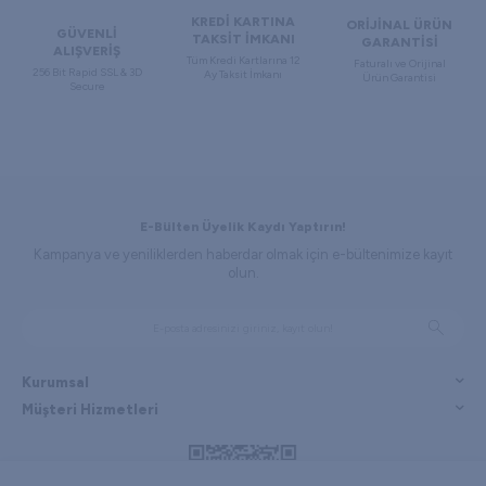
KREDİ KARTINA
ORİJİNAL ÜRÜN
GÜVENLİ
TAKSİT İMKANI
GARANTİSİ
ALIŞVERİŞ
Tüm Kredi Kartlarına 12
Faturalı ve Orijinal
256 Bit Rapid SSL & 3D
Ay Taksit İmkanı
Ürün Garantisi
Secure
E-Bülten Üyelik Kaydı Yaptırın!
Kampanya ve yeniliklerden haberdar olmak için e-bültenimize kayıt
olun.
Kurumsal
Müşteri Hizmetleri