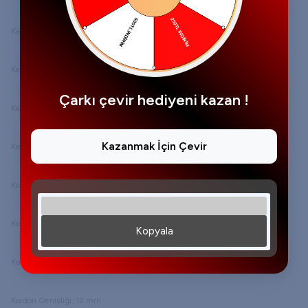
Kadran Yapısı
Kadran Taşı: Yok
Çarkı çevir hediyeni kazan !
Kadran Renk: Sarı
Kazanmak İçin Çevir
Kadran Tipi: Analog
Kordon Yapısı
Kordon Özellik: Metal
Kopyala
Kordon Rengi: Altın Rengi
Kordon Genişliği: 12 mm