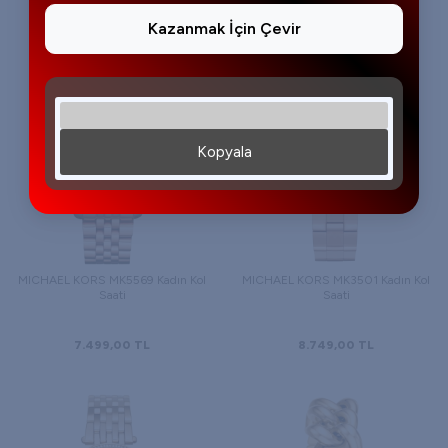
8.823,00
TL
8.099,00
TL
Kazanmak İçin Çevir
Kopyala
MICHAEL KORS MK5569 Kadın Kol
MICHAEL KORS MK3501 Kadın Kol
Saati
Saati
7.499,00
TL
8.749,00
TL