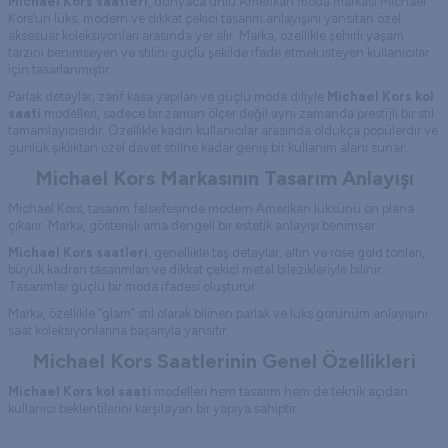
Michael Kors saatleri
, dünyaca ünlü Amerikan moda markası Michael
Kors’un lüks, modern ve dikkat çekici tasarım anlayışını yansıtan özel
aksesuar koleksiyonları arasında yer alır. Marka, özellikle şehirli yaşam
tarzını benimseyen ve stilini güçlü şekilde ifade etmek isteyen kullanıcılar
için tasarlanmıştır.
Parlak detaylar, zarif kasa yapıları ve güçlü moda diliyle
Michael Kors kol
saati
modelleri, sadece bir zaman ölçer değil aynı zamanda prestijli bir stil
tamamlayıcısıdır. Özellikle kadın kullanıcılar arasında oldukça popülerdir ve
günlük şıklıktan özel davet stiline kadar geniş bir kullanım alanı sunar.
Michael Kors Markasının Tasarım Anlayışı
Michael Kors, tasarım felsefesinde modern Amerikan lüksünü ön plana
çıkarır. Marka, gösterişli ama dengeli bir estetik anlayışı benimser.
Michael Kors saatleri
, genellikle taş detaylar, altın ve rose gold tonları,
büyük kadran tasarımları ve dikkat çekici metal bilezikleriyle bilinir.
Tasarımlar güçlü bir moda ifadesi oluşturur.
Marka, özellikle “glam” stil olarak bilinen parlak ve lüks görünüm anlayışını
saat koleksiyonlarına başarıyla yansıtır.
Michael Kors Saatlerinin Genel Özellikleri
Michael Kors kol saati
modelleri hem tasarım hem de teknik açıdan
kullanıcı beklentilerini karşılayan bir yapıya sahiptir.
Quartz mekanizma kullanımı sayesinde yüksek zaman doğruluğu ve