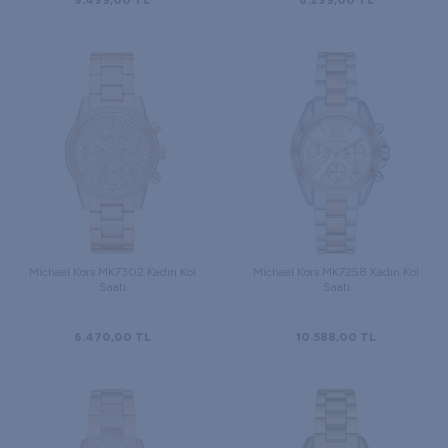
9.499,00
TL
6.299,00
TL
Michael Kors MK7302 Kadın Kol
Michael Kors MK7258 Kadın Kol
Saati
Saati
6.470,00
TL
10.588,00
TL