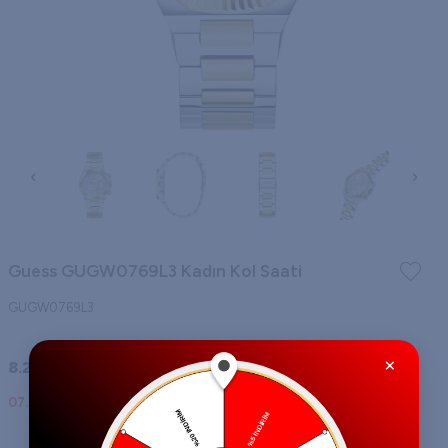
Guess GUGW0769L3 Kadın Kol Saati
GUGW0769L3
×
8.235,00
TL
07.08.2026
tarihine kadar kargoda