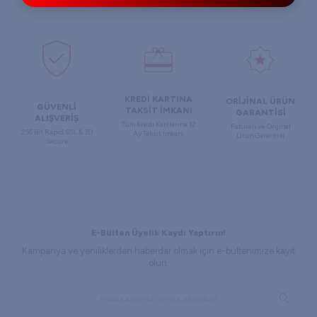
KREDİ KARTINA
ORİJİNAL ÜRÜN
GÜVENLİ
TAKSİT İMKANI
GARANTİSİ
ALIŞVERİŞ
Tüm Kredi Kartlarına 12
Faturalı ve Orijinal
256 Bit Rapid SSL & 3D
Ay Taksit İmkanı
Ürün Garantisi
Secure
E-Bülten Üyelik Kaydı Yaptırın!
Kampanya ve yeniliklerden haberdar olmak için e-bültenimize kayıt
olun.