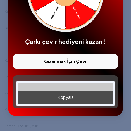
Kasa Şekli: Yuvarlak
Tarz: Spor Saatler
Çarkı çevir hediyeni kazan !
Kadran Yapısı
Kadran Taşı: Yok
Kazanmak İçin Çevir
Kadran Renk: Siyah
Kadran Tipi: Analog
Kopyala
Kordon Yapısı
Kordon Özellik: Çelik