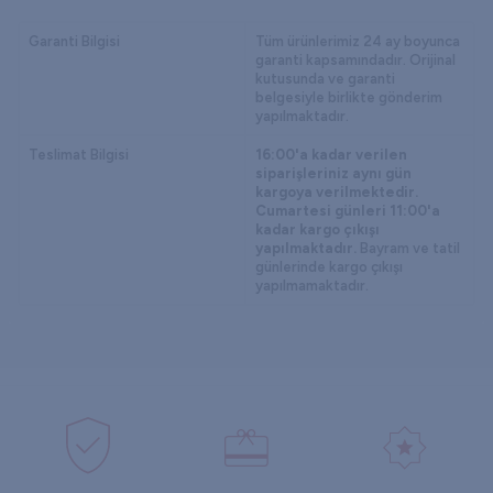
Garanti Bilgisi
Tüm ürünlerimiz 24 ay boyunca
garanti kapsamındadır. Orijinal
kutusunda ve garanti
belgesiyle birlikte gönderim
yapılmaktadır.
Teslimat Bilgisi
16:00'a kadar verilen
siparişleriniz aynı gün
kargoya verilmektedir.
Cumartesi günleri 11:00'a
kadar kargo çıkışı
yapılmaktadır.
Bayram ve tatil
günlerinde kargo çıkışı
yapılmamaktadır.