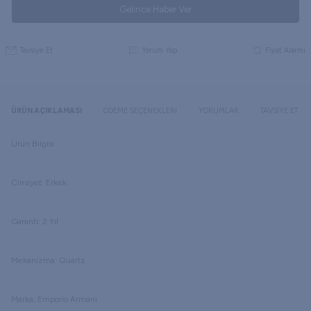
Gelince Haber Ver
Tavsiye Et
Yorum Yap
Fiyat Alarmı
ÜRÜN AÇIKLAMASI
ÖDEME SEÇENEKLERI
YORUMLAR
TAVSIYE ET
Ürün Bilgisi
Cinsiyet: Erkek
Garanti: 2 Yıl
Mekanizma: Quartz
Marka: Emporio Armani