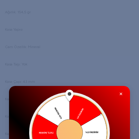
Ağırlık: 154,5 gr
Kasa Yapısı
Cam Özellik: Mineral
Kasa Taşı: Yok
Kasa Çapı: 43 mm
×
Kasa Kalinlik: 10 mm
Kasa Materyali: Çelik
Kasa Renk: Metalik Gri