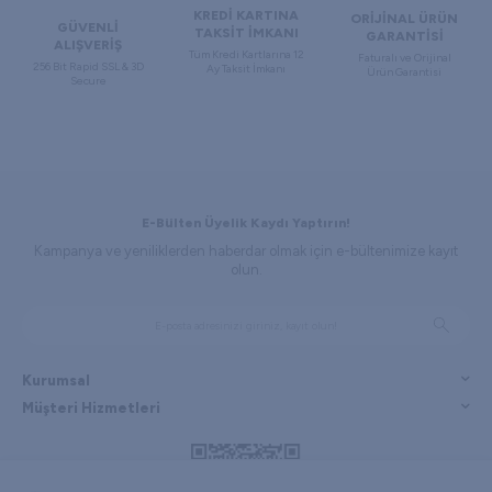
KREDİ KARTINA
ORİJİNAL ÜRÜN
GÜVENLİ
TAKSİT İMKANI
GARANTİSİ
ALIŞVERİŞ
Tüm Kredi Kartlarına 12
Faturalı ve Orijinal
256 Bit Rapid SSL & 3D
Ay Taksit İmkanı
Ürün Garantisi
Secure
E-Bülten Üyelik Kaydı Yaptırın!
Kampanya ve yeniliklerden haberdar olmak için e-bültenimize kayıt
olun.
Kurumsal
Müşteri Hizmetleri