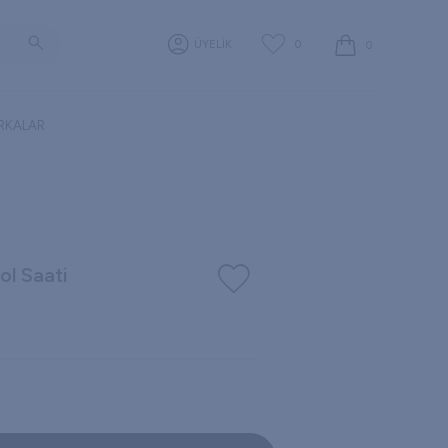
0
ÜYELİK
0
RKALAR
ol Saati