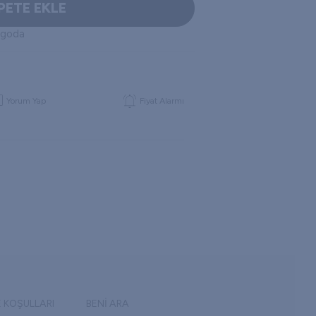
PETE EKLE
rgoda
Yorum Yap
Fiyat Alarmı
E KOŞULLARI
BENI ARA