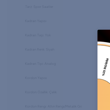
Tarz: Spor Saatler
Kadran Yapısı
Kadran Taşı: Yok
Kadran Renk: Siyah
Kadran Tipi: Analog
Kordon Yapısı
Kordon Özellik: Çelik
Kordon Rengi: Altın Rengi/Metalik Gri