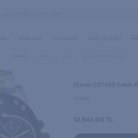
 SAAT
KADIN SAAT
ÇOCUK SAAT
GÜNEŞ GÖZLÜĞÜ
MA
ANASAYFA
MARKALAR
DIESEL
DIESEL DZ7459 ERKEK KOL SAATI
Diesel DZ7459 Erkek K
DZ7459
12.941,00
TL