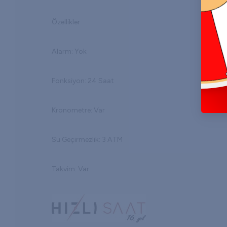
Özellikler
Alarm: Yok
Fonksiyon: 24 Saat
Kronometre: Var
Su Geçirmezlik: 3 ATM
Takvim: Var