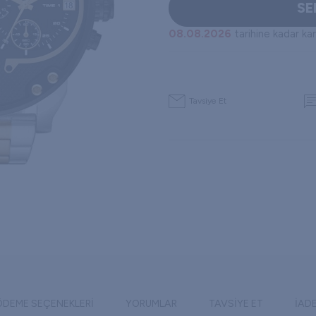
SE
08.08.2026
tarihine kadar ka
Tavsiye Et
ÖDEME SEÇENEKLERI
YORUMLAR
TAVSIYE ET
İAD