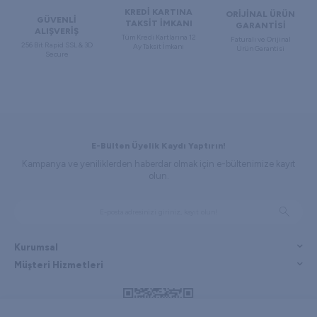
KREDİ KARTINA
ORİJİNAL ÜRÜN
GÜVENLİ
TAKSİT İMKANI
GARANTİSİ
ALIŞVERİŞ
Tüm Kredi Kartlarına 12
Faturalı ve Orijinal
256 Bit Rapid SSL & 3D
Ay Taksit İmkanı
Ürün Garantisi
Secure
E-Bülten Üyelik Kaydı Yaptırın!
Kampanya ve yeniliklerden haberdar olmak için e-bültenimize kayıt
olun.
Kurumsal
Müşteri Hizmetleri