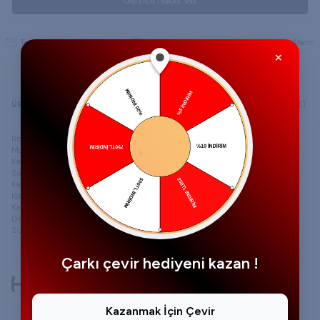
Gelince Haber Ver
Tavsiye Et
Yorum Yap
Fiyat Alarmı
×
ÜRÜN AÇIKLAMASI
ÖDEME SEÇENEKLERI
YORUMLAR
TAVSIYE ET
Renk-Gümüş
Malzeme-Paslanmaz çelik (316L) ve kristaller
Kadran rengi-Beyaz Sedef
Saat mekanizması-Japon Kuvars Hareketi
Kayış rengi-Gümüş
Kayış tipi-Pressed Piano Link
Kayış genişliği-12 mm
Değiştirilebilir kayışlar-Evet
Su geçirmezlik-3 ATM'ye kadar (Yağmura dayanıklı)
Çarkı çevir hediyeni kazan !
Kazanmak İçin Çevir