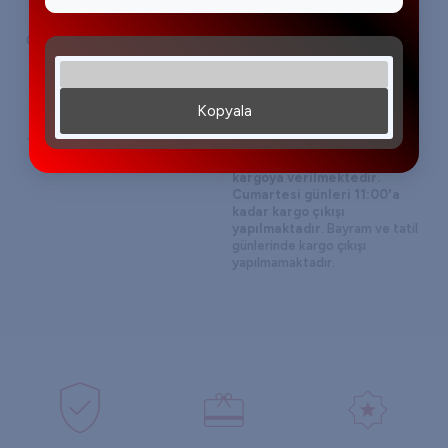
Garanti Bilgisi
Tüm ürünlerimiz 24 ay boyunca
garanti kapsamındadır. Orijinal
kutusunda ve garanti
belgesiyle birlikte gönderim
yapılmaktadır.
Kopyala
Teslimat Bilgisi
16:00'a kadar verilen
siparişleriniz aynı gün
kargoya verilmektedir.
Cumartesi günleri 11:00'a
kadar kargo çıkışı
yapılmaktadır.
Bayram ve tatil
günlerinde kargo çıkışı
yapılmamaktadır.