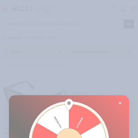
0
0
Ara
Anasayfa
SC0188S 002 52
Filtre
×
Stella Mcartney