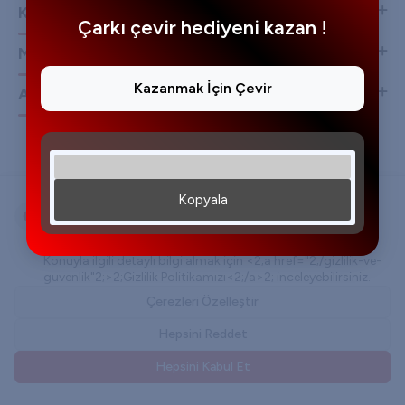
Kurumsal
Çarkı çevir hediyeni kazan !
Müşteri Hizmetleri
Kazanmak İçin Çevir
Adres & İletişim
Kopyala
Çerez Kullanımı
Kişisel verileriniz, hizmetlerimizin daha iyi bir şekilde
sunulması için mevzuata uygun bir şekilde toplanıp işlenir.
Konuyla ilgili detaylı bilgi almak için <2;a href="2;/gizlilik-ve-
guvenlik"2;>2;Gizlilik Politikamızı<2;/a>2; inceleyebilirsiniz.
T
-Soft
E-Ticaret
Sistemleriyle Hazırlanmıştır.
Çerezleri Özelleştir
Hepsini Reddet
Hepsini Kabul Et