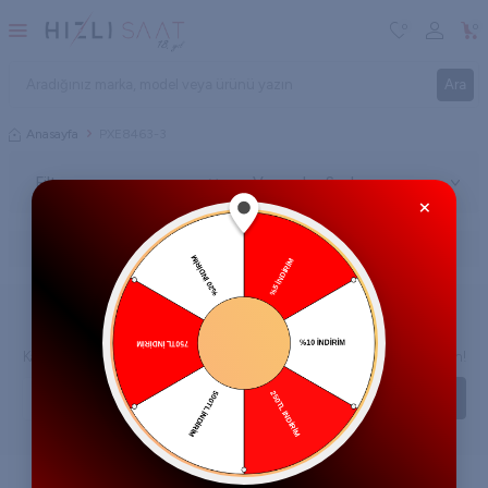
0
0
Ara
Anasayfa
PXE8463-3
Filtre
×
İlgili kategoriye ait ürün bulunmamaktadır.
E-Bülten Aboneliği
Kampanya ve yeniliklerden haberdar olmak için e-bültenimize abone olun!
KAYIT OL