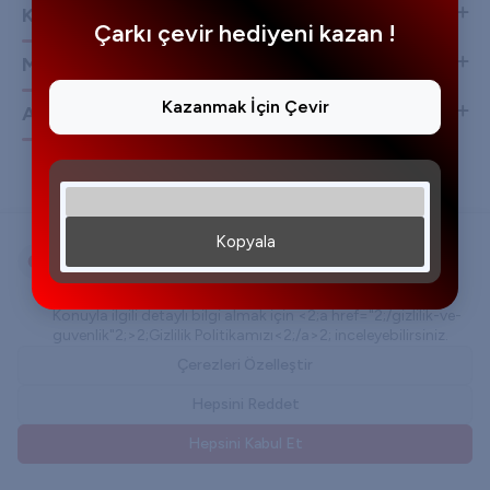
Kurumsal
Çarkı çevir hediyeni kazan !
Müşteri Hizmetleri
Kazanmak İçin Çevir
Adres & İletişim
Kopyala
Çerez Kullanımı
Kişisel verileriniz, hizmetlerimizin daha iyi bir şekilde
sunulması için mevzuata uygun bir şekilde toplanıp işlenir.
Konuyla ilgili detaylı bilgi almak için <2;a href="2;/gizlilik-ve-
guvenlik"2;>2;Gizlilik Politikamızı<2;/a>2; inceleyebilirsiniz.
T
-Soft
E-Ticaret
Sistemleriyle Hazırlanmıştır.
Çerezleri Özelleştir
Hepsini Reddet
Hepsini Kabul Et