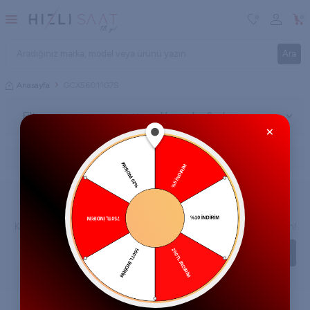
0
0
Ara
Anasayfa
GCX56011G7S
Filtre
×
İlgili kategoriye ait ürün bulunmamaktadır.
E-Bülten Aboneliği
Kampanya ve yeniliklerden haberdar olmak için e-bültenimize abone olun!
KAYIT OL