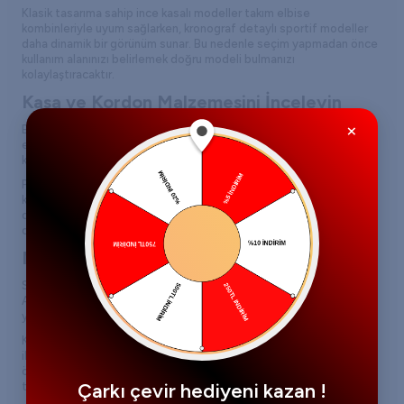
Klasik tasarıma sahip ince kasalı modeller takım elbise
kombinleriyle uyum sağlarken, kronograf detaylı sportif modeller
daha dinamik bir görünüm sunar. Bu nedenle seçim yapmadan önce
kullanım alanınızı belirlemek doğru modeli bulmanızı
kolaylaştıracaktır.
Kasa ve Kordon Malzemesini İnceleyin
×
Bir saatin uzun ömürlü olmasında kullanılan malzemelerin büyük
etkisi vardır. Emporio Armani saatlerde genellikle paslanmaz çelik
kasa, deri kordon ve çelik bilezik seçenekleri bulunur.
Paslanmaz çelik modeller dayanıklılık açısından öne çıkarken, deri
kordonlu modeller daha klasik bir görünüm sunar. Günlük kullanımda
dayanıklılık önceliğiniz varsa çelik bilezikli seçenekleri
değerlendirebilirsiniz.
Mekanizma Türünü Kontrol Edin
Saat satın alırken mekanizma türü mutlaka incelenmelidir. Emporio
Armani koleksiyonlarında çoğunlukla kuvars mekanizmalı modeller
yer alır.
Kuvars mekanizmalar yüksek zaman doğruluğu sunar ve bakım
ihtiyacı oldukça düşüktür. Eğer pratik kullanım ve hassas zaman
ölçümü sizin için önemliyse kuvars mekanizmalı modeller iyi bir
Çarkı çevir hediyeni kazan !
tercih olabilir.