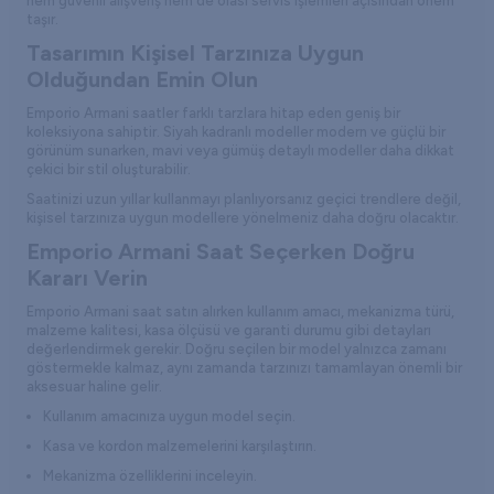
hem güvenli alışveriş hem de olası servis işlemleri açısından önem
taşır.
Tasarımın Kişisel Tarzınıza Uygun
Olduğundan Emin Olun
Emporio Armani saatler farklı tarzlara hitap eden geniş bir
koleksiyona sahiptir. Siyah kadranlı modeller modern ve güçlü bir
görünüm sunarken, mavi veya gümüş detaylı modeller daha dikkat
çekici bir stil oluşturabilir.
Saatinizi uzun yıllar kullanmayı planlıyorsanız geçici trendlere değil,
kişisel tarzınıza uygun modellere yönelmeniz daha doğru olacaktır.
Emporio Armani Saat Seçerken Doğru
Kararı Verin
Emporio Armani saat
satın alırken kullanım amacı, mekanizma türü,
malzeme kalitesi, kasa ölçüsü ve garanti durumu gibi detayları
değerlendirmek gerekir. Doğru seçilen bir model yalnızca zamanı
göstermekle kalmaz, aynı zamanda tarzınızı tamamlayan önemli bir
aksesuar haline gelir.
Kullanım amacınıza uygun model seçin.
Kasa ve kordon malzemelerini karşılaştırın.
Mekanizma özelliklerini inceleyin.