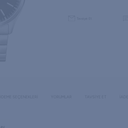
Tavsiye Et
ÖDEME SEÇENEKLERI
YORUMLAR
TAVSIYE ET
İAD
 ay