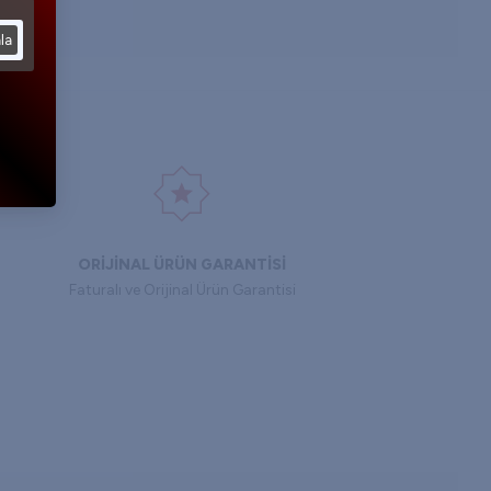
la
ORİJİNAL ÜRÜN GARANTİSİ
Faturalı ve Orijinal Ürün Garantisi