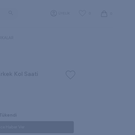
0
ÜYELİK
0
RKALAR
rkek Kol Saati
Tükendi
nce Haber Ver