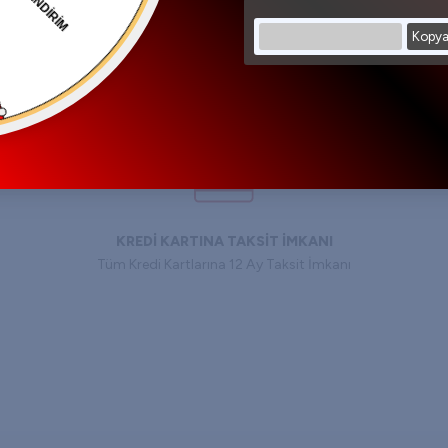
Kopya
KREDİ KARTINA TAKSİT İMKANI
Tüm Kredi Kartlarına 12 Ay Taksit İmkanı