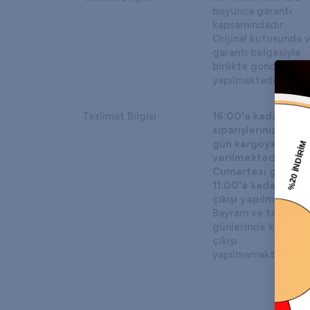
boyunca garanti
kapsamındadır.
Orijinal kutusunda 
garanti belgesiyle
birlikte gönderim
yapılmaktadır.
Teslimat Bilgisi
16:00'a kadar veri
siparişleriniz aynı
gün kargoya
verilmektedir.
Cumartesi günleri
11:00'a kadar karg
çıkışı yapılmaktadır
Bayram ve tatil
günlerinde kargo
çıkışı
yapılmamaktadır.