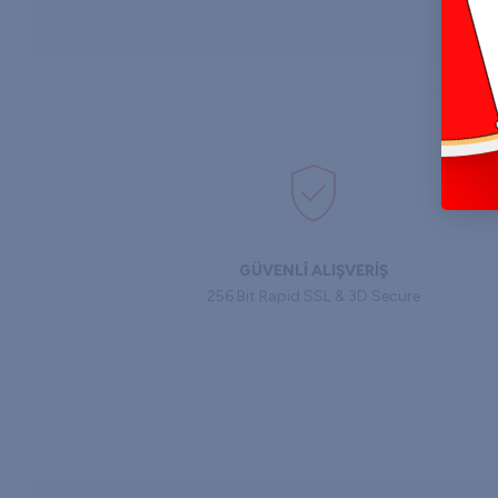
GÜVENLİ ALIŞVERİŞ
256 Bit Rapid SSL & 3D Secure