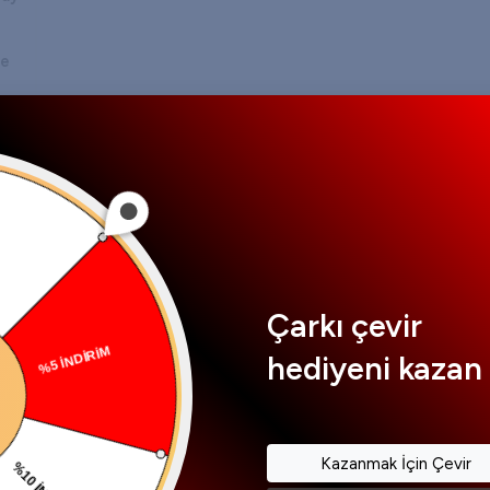
ve
len
o
.
Çarkı çevir
hediyeni kazan 
Kazanmak İçin Çevir