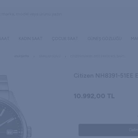
 SAAT
KADIN SAAT
ÇOCUK SAAT
GÜNEŞ GÖZLÜĞÜ
MA
ANASAYFA
BABALAR GÜNÜ
CITIZEN NH8391-51EE ERKEK KOL SAATI
Citizen NH8391-51EE E
10.992,00
TL
Geli